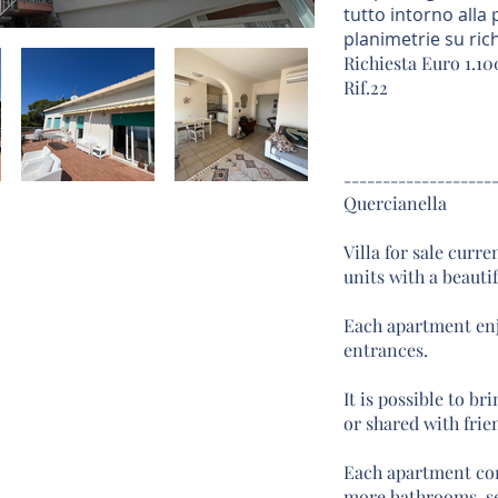
tutto intorno alla 
planimetrie su rich
Richiesta Euro 1.1
Rif.22
-------------------
Quercianella
Villa for sale curre
units with a beauti
Each apartment enj
entrances.
It is possible to bri
or shared with frie
Each apartment con
more bathrooms. sea