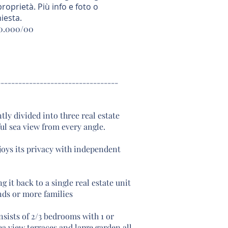
proprietà. Più info e foto o
iesta.
00.000/00
----------------------------------
ntly divided into three real estate
ful sea view from every angle.
oys its privacy with independent
ng it back to a single real estate unit
nds or more families
sists of 2/3 bedrooms with 1 or
 ​​view terraces and large garden all